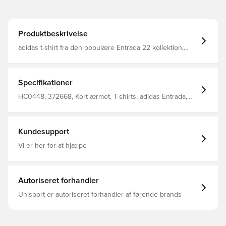
Produktbeskrivelse
adidas t-shirt fra den populære Entrada 22 kollektion,
som er designet til at give optimal bevægelsesfrihed og
fuld komfort hele dagen Med V-hals Regular fit Fremstillet
i 100% bomuld.
Specifikationer
HC0448, 372668, Kort ærmet, T-shirts, adidas Entrada,
Mænd, Voksne, adidas, Sort
Kundesupport
Vi er her for at hjælpe
Autoriseret forhandler
Unisport er autoriseret forhandler af førende brands