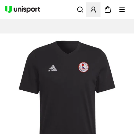
Åbner en Modal til at logge 