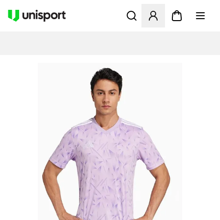
Åbner en Modal til at logge 