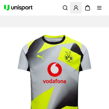
Åbner en Modal til at logge 