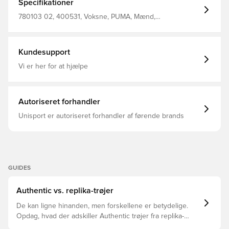
Specifikationer
780103 02, 400531, Voksne, PUMA, Mænd,
Fodboldtrøjer, Kort ærmet, Spillertrøjer, 2025/26,
Udebanesæt, Grå
Kundesupport
Vi er her for at hjælpe
Autoriseret forhandler
Unisport er autoriseret forhandler af førende brands
GUIDES
Authentic vs. replika-trøjer
De kan ligne hinanden, men forskellene er betydelige.
Opdag, hvad der adskiller Authentic trøjer fra replika-
trøjer, og hvilken der er den rette for dig.