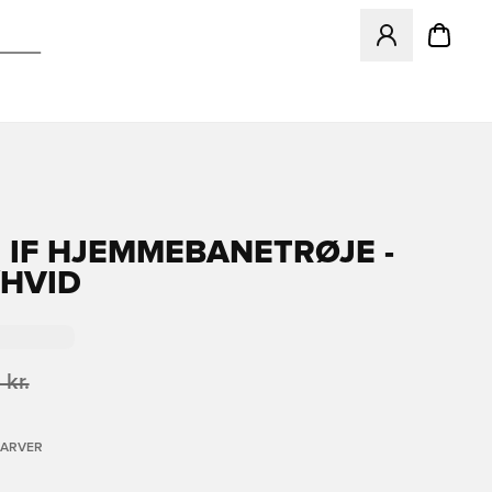
Åbner en Modal ti
 IF HJEMMEBANETRØJE -
HVID
 kr.
FARVER