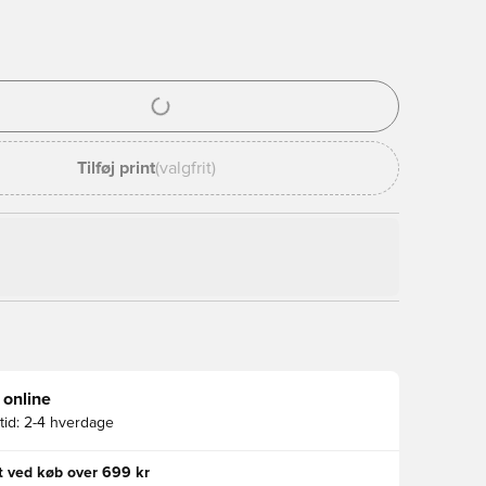
l til at logge ind eller tilmelde dig som medlem
Tilføj print
(valgfrit)
 online
id:
2-4 hverdage
gt ved køb over 699 kr