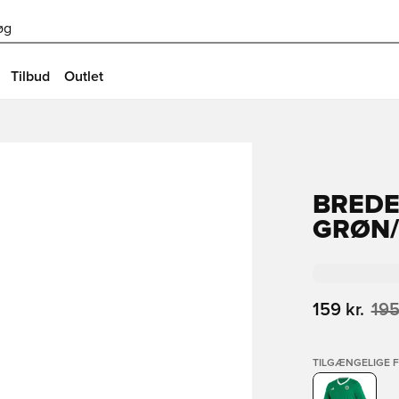
øg
Tilbud
Outlet
BREDE
GRØN/
159 kr.
195
TILGÆNGELIGE 