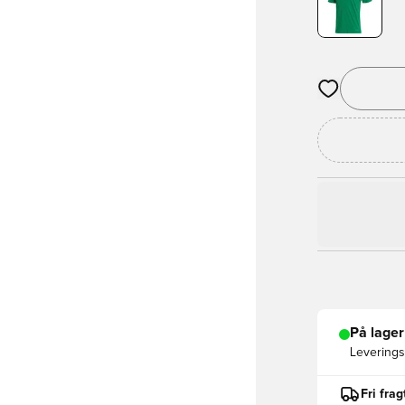
Åbner en Moda
På lager
Leveringst
Fri fra