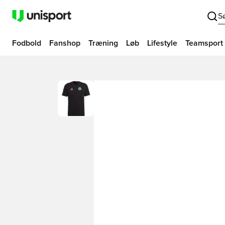
S
Fodbold
Fanshop
Træning
Løb
Lifestyle
Teamsport