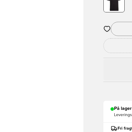
Åbner en Moda
På lager
Leveringst
Fri fra