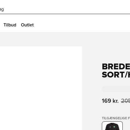
øg
Tilbud
Outlet
BREDE
SORT/
169 kr.
205
TILGÆNGELIGE 