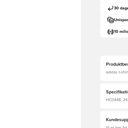
30 dage
Unispor
10 mili
Produktbes
adidas t-shi
designet til
hele dagen Med V-hals
Denne overd
Specifikat
HC0448, 243
shirts, Kort
Kundesupp
Vi er her for