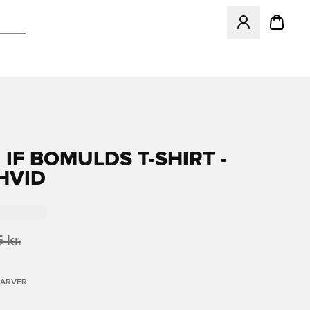
Åbner en Modal ti
 IF BOMULDS T-SHIRT -
HVID
 kr.
FARVER