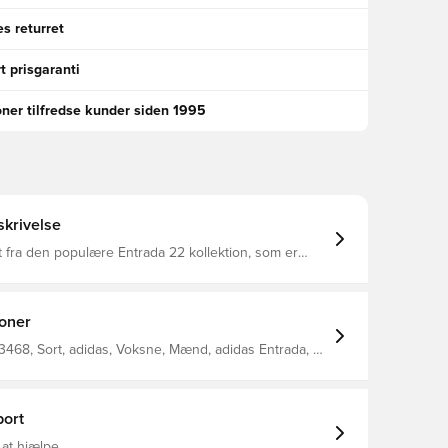
s returret
t prisgaranti
oner tilfredse kunder siden 1995
krivelse
rt fra den populære Entrada 22 kollektion, som er
 at give optimal bevægelsesfrihed og fuld komfort
 Regular fit Fremstillet i 100% bomuld.
el kommer med Unisport i nakken.
ioner
468, Sort, adidas, Voksne, Mænd, adidas Entrada, T-
 ærmet
ort
 at hjælpe