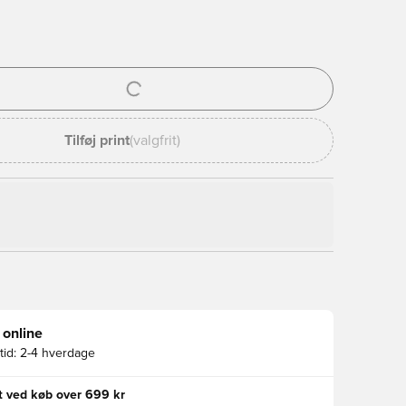
l til at logge ind eller tilmelde dig som medlem
Tilføj print
(valgfrit)
 online
id:
2-4 hverdage
gt ved køb over 699 kr