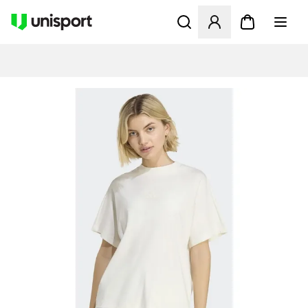
Åbner en Modal til at logge 