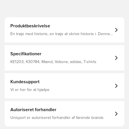
Produktbeskrivelse
En trøje med historie, en trøje at skrive historie i. Denne
adidas-T-shirt har et broderet Trefoil, der forbinder dig
med årtiers sportsstil, hver gang du tager den på. En
behagelig almindelig pasform kombineret med et
vaffelstrikket materiale skaber et holdbart design, der er
Specifikationer
skabt til at følge med dine bevægelser. Enhver original
har en begyndelse – denne T-shirt er din. Almindelig
KE1203, 430784, Mænd, Voksne, adidas, T-shirts
pasform Ribstrikket rund hals 54 % polyester
(genanvendt), 46 % bomuld
Kundesupport
Vi er her for at hjælpe
Autoriseret forhandler
Unisport er autoriseret forhandler af førende brands