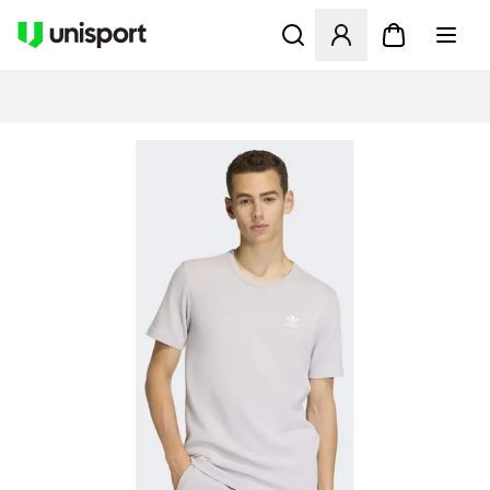
Åbner en Modal til at logge 