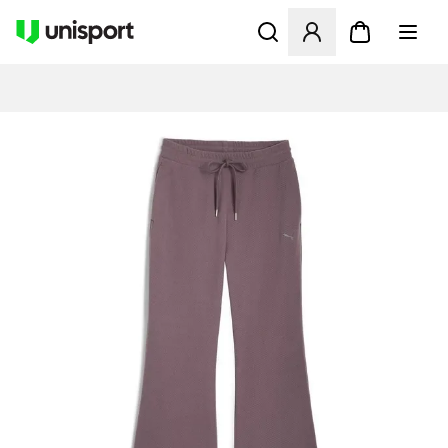
Åbner en Modal til at logge 