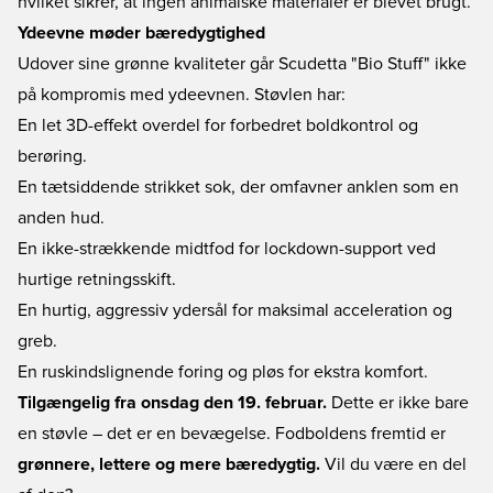
hvilket sikrer, at ingen animalske materialer er blevet brugt.
Ydeevne møder bæredygtighed
Udover sine grønne kvaliteter går Scudetta "Bio Stuff" ikke
på kompromis med ydeevnen. Støvlen har:
En let 3D-effekt overdel for forbedret boldkontrol og
berøring.
En tætsiddende strikket sok, der omfavner anklen som en
anden hud.
En ikke-strækkende midtfod for lockdown-support ved
hurtige retningsskift.
En hurtig, aggressiv ydersål for maksimal acceleration og
greb.
En ruskindslignende foring og pløs for ekstra komfort.
Tilgængelig fra onsdag den 19. februar.
Dette er ikke bare
en støvle – det er en bevægelse. Fodboldens fremtid er
grønnere, lettere og mere bæredygtig.
Vil du være en del