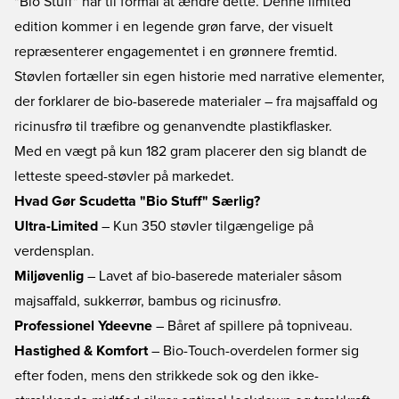
"Bio Stuff" har til formål at ændre dette. Denne limited
edition kommer i en legende grøn farve, der visuelt
repræsenterer engagementet i en grønnere fremtid.
Støvlen fortæller sin egen historie med narrative elementer,
der forklarer de bio-baserede materialer – fra majsaffald og
ricinusfrø til træfibre og genanvendte plastikflasker.
Med en vægt på kun 182 gram placerer den sig blandt de
letteste speed-støvler på markedet.
Hvad Gør Scudetta "Bio Stuff" Særlig?
Ultra-Limited
– Kun 350 støvler tilgængelige på
verdensplan.
Miljøvenlig
– Lavet af bio-baserede materialer såsom
majsaffald, sukkerrør, bambus og ricinusfrø.
Professionel Ydeevne
– Båret af spillere på topniveau.
Hastighed & Komfort
– Bio-Touch-overdelen former sig
efter foden, mens den strikkede sok og den ikke-