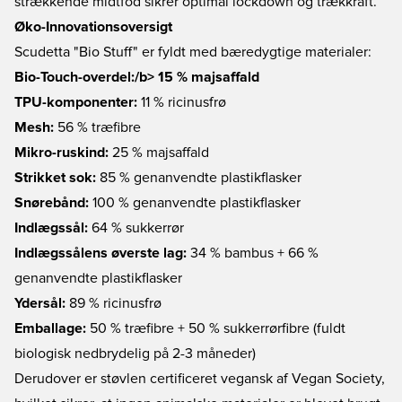
strækkende midtfod sikrer optimal lockdown og trækkraft.
Øko-Innovationsoversigt
Scudetta "Bio Stuff" er fyldt med bæredygtige materialer:
Bio-Touch-overdel:/b> 15 % majsaffald
TPU-komponenter:
11 % ricinusfrø
Mesh:
56 % træfibre
Mikro-ruskind:
25 % majsaffald
Strikket sok:
85 % genanvendte plastikflasker
Snørebånd:
100 % genanvendte plastikflasker
Indlægssål:
64 % sukkerrør
Indlægssålens øverste lag:
34 % bambus + 66 %
genanvendte plastikflasker
Ydersål:
89 % ricinusfrø
Emballage:
50 % træfibre + 50 % sukkerrørfibre (fuldt
biologisk nedbrydelig på 2-3 måneder)
Derudover er støvlen certificeret vegansk af Vegan Society,