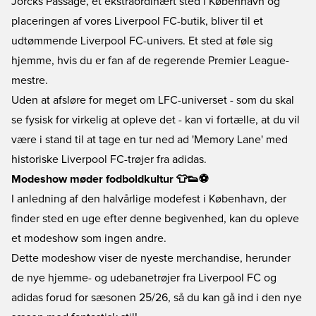
Jorcks Passage, et ekstraordinært sted i København og
placeringen af vores Liverpool FC-butik, bliver til et
udtømmende Liverpool FC-univers. Et sted at føle sig
hjemme, hvis du er fan af de regerende Premier League-
mestre.
Uden at afsløre for meget om LFC-universet - som du skal
se fysisk for virkelig at opleve det - kan vi fortælle, at du vil
være i stand til at tage en tur ned ad 'Memory Lane' med
historiske Liverpool FC-trøjer fra adidas.
Modeshow møder fodboldkultur 👕👟⚽
I anledning af den halvårlige modefest i København, der
finder sted en uge efter denne begivenhed, kan du opleve
et modeshow som ingen andre.
Dette modeshow viser de nyeste merchandise, herunder
de nye hjemme- og udebanetrøjer fra Liverpool FC og
adidas forud for sæsonen 25/26, så du kan gå ind i den nye