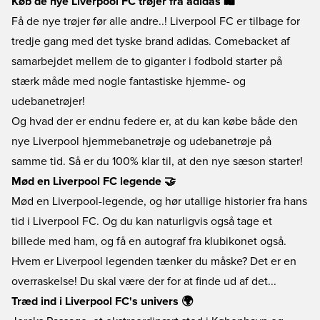
Køb de nye Liverpool FC trøjer fra adidas 🛍️
Få de nye trøjer før alle andre..! Liverpool FC er tilbage for
tredje gang med det tyske brand adidas. Comebacket af
samarbejdet mellem de to giganter i fodbold starter på
stærk måde med nogle fantastiske hjemme- og
udebanetrøjer!
Og hvad der er endnu federe er, at du kan købe både den
nye Liverpool hjemmebanetrøje og udebanetrøje på
samme tid. Så er du 100% klar til, at den nye sæson starter!
Mød en Liverpool FC legende 🤝
Mød en Liverpool-legende, og hør utallige historier fra hans
tid i Liverpool FC. Og du kan naturligvis også tage et
billede med ham, og få en autograf fra klubikonet også.
Hvem er Liverpool legenden tænker du måske? Det er en
overraskelse! Du skal være der for at finde ud af det...
Træd ind i Liverpool FC's univers 🌍