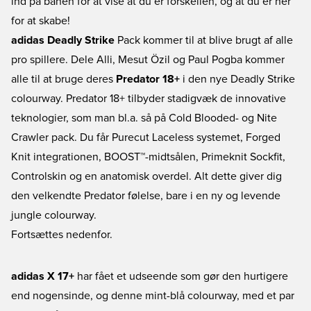
ind på banen for at vise at du er forskellen, og at du er her
for at skabe!
adidas Deadly Strike
Pack kommer til at blive brugt af alle
pro spillere. Dele Alli, Mesut Özil og Paul Pogba kommer
alle til at bruge deres
Predator 18+
i den nye Deadly Strike
colourway. Predator 18+ tilbyder stadigvæk de innovative
teknologier, som man bl.a. så på Cold Blooded- og Nite
Crawler pack. Du får Purecut Laceless systemet, Forged
Knit integrationen, BOOST™-midtsålen, Primeknit Sockfit,
Controlskin og en anatomisk overdel. Alt dette giver dig
den velkendte Predator følelse, bare i en ny og levende
jungle colourway.
Fortsættes nedenfor.
adidas X 17+
har fået et udseende som gør den hurtigere
end nogensinde, og denne mint-blå colourway, med et par