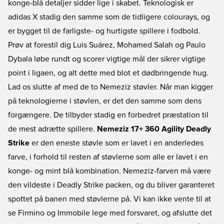
konge-blå detaljer sidder lige i skabet. Teknologisk er
adidas X stadig den samme som de tidligere colourays, og
er bygget til de farligste- og hurtigste spillere i fodbold.
Prøv at forestil dig Luis Suárez, Mohamed Salah og Paulo
Dybala løbe rundt og scorer vigtige mål der sikrer vigtige
point i ligaen, og alt dette med blot et dødbringende hug.
Lad os slutte af med de to Nemeziz støvler. Når man kigger
på teknologierne i støvlen, er det den samme som dens
forgængere. De tilbyder stadig en forbedret præstation til
de mest adrætte spillere.
Nemeziz 17+ 360 Agility Deadly
Strike
er den eneste støvle som er lavet i en anderledes
farve, i forhold til resten af støvlerne som alle er lavet i en
konge- og mint blå kombination. Nemeziz-farven må være
den vildeste i Deadly Strike packen, og du bliver garanteret
spottet på banen med støvlerne på. Vi kan ikke vente til at
se Firmino og Immobile lege med forsvaret, og afslutte det