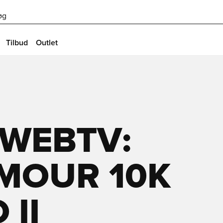
øg
Tilbud
Outlet
 WEBTV:
MOUR 10K
 II