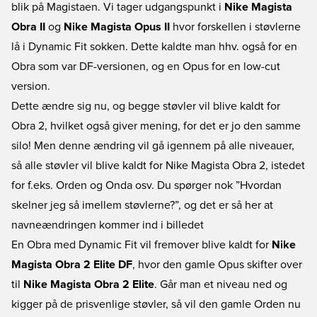
blik på Magistaen. Vi tager udgangspunkt i
Nike Magista
Obra II
og
Nike Magista Opus II
hvor forskellen i støvlerne
lå i Dynamic Fit sokken. Dette kaldte man hhv. også for en
Obra som var DF-versionen, og en Opus for en low-cut
version.
Dette ændre sig nu, og begge støvler vil blive kaldt for
Obra 2, hvilket også giver mening, for det er jo den samme
silo! Men denne ændring vil gå igennem på alle niveauer,
så alle støvler vil blive kaldt for Nike Magista Obra 2, istedet
for f.eks. Orden og Onda osv. Du spørger nok ”Hvordan
skelner jeg så imellem støvlerne?”, og det er så her at
navneændringen kommer ind i billedet
En Obra med Dynamic Fit vil fremover blive kaldt for
Nike
Magista Obra 2 Elite DF
, hvor den gamle Opus skifter over
til
Nike Magista Obra 2 Elite
. Går man et niveau ned og
kigger på de prisvenlige støvler, så vil den gamle Orden nu