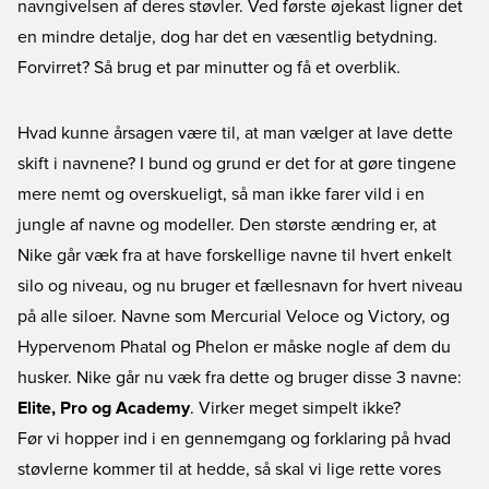
navngivelsen af deres støvler. Ved første øjekast ligner det
en mindre detalje, dog har det en væsentlig betydning.
Forvirret? Så brug et par minutter og få et overblik.
Hvad kunne årsagen være til, at man vælger at lave dette
skift i navnene? I bund og grund er det for at gøre tingene
mere nemt og overskueligt, så man ikke farer vild i en
jungle af navne og modeller. Den største ændring er, at
Nike går væk fra at have forskellige navne til hvert enkelt
silo og niveau, og nu bruger et fællesnavn for hvert niveau
på alle siloer. Navne som Mercurial Veloce og Victory, og
Hypervenom Phatal og Phelon er måske nogle af dem du
husker. Nike går nu væk fra dette og bruger disse 3 navne:
Elite, Pro og Academy
. Virker meget simpelt ikke?
Før vi hopper ind i en gennemgang og forklaring på hvad
støvlerne kommer til at hedde, så skal vi lige rette vores