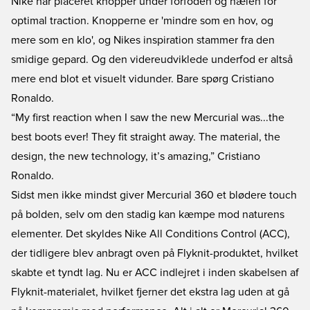
Nike har placeret knopper under forfoden og hælen for
optimal traction. Knopperne er 'mindre som en hov, og
mere som en klo', og Nikes inspiration stammer fra den
smidige gepard. Og den videreudviklede underfod er altså
mere end blot et visuelt vidunder. Bare spørg Cristiano
Ronaldo.
“My first reaction when I saw the new Mercurial was...the
best boots ever! They fit straight away. The material, the
design, the new technology, it’s amazing,” Cristiano
Ronaldo.
Sidst men ikke mindst giver Mercurial 360 et blødere touch
på bolden, selv om den stadig kan kæmpe mod naturens
elementer. Det skyldes Nike All Conditions Control (ACC),
der tidligere blev anbragt oven på Flyknit-produktet, hvilket
skabte et tyndt lag. Nu er ACC indlejret i inden skabelsen af
Flyknit-materialet, hvilket fjerner det ekstra lag uden at gå