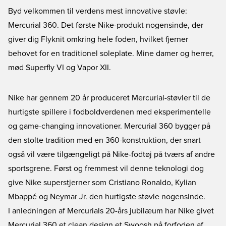
Byd velkommen til verdens mest innovative støvle:
Mercurial 360. Det første Nike-produkt nogensinde, der
giver dig Flyknit omkring hele foden, hvilket fjerner
behovet for en traditionel soleplate. Mine damer og herrer,
mød Superfly VI og Vapor XII.
Nike har gennem 20 år produceret Mercurial-støvler til de
hurtigste spillere i fodboldverdenen med eksperimentelle
og game-changing innovationer. Mercurial 360 bygger på
den stolte tradition med en 360-konstruktion, der snart
også vil være tilgængeligt på Nike-fodtøj på tværs af andre
sportsgrene. Først og fremmest vil denne teknologi dog
give Nike superstjerner som Cristiano Ronaldo, Kylian
Mbappé og Neymar Jr. den hurtigste støvle nogensinde.
I anledningen af Mercurials 20-års jubilæum har Nike givet
Mercurial 360 et clean design et Swoosh på forfoden af