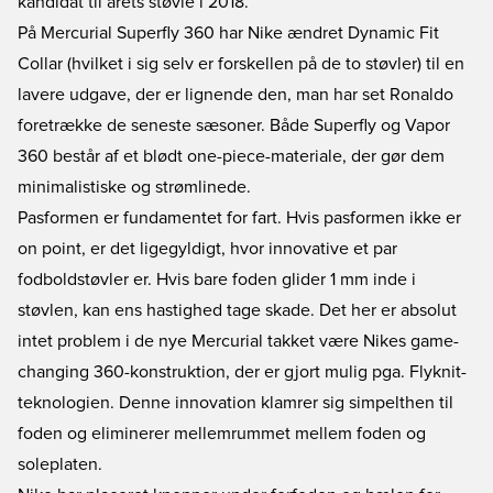
kandidat til årets støvle i 2018.
På Mercurial Superfly 360 har Nike ændret Dynamic Fit
Collar (hvilket i sig selv er forskellen på de to støvler) til en
lavere udgave, der er lignende den, man har set Ronaldo
foretrække de seneste sæsoner. Både Superfly og Vapor
360 består af et blødt one-piece-materiale, der gør dem
minimalistiske og strømlinede.
Pasformen er fundamentet for fart. Hvis pasformen ikke er
on point, er det ligegyldigt, hvor innovative et par
fodboldstøvler er. Hvis bare foden glider 1 mm inde i
støvlen, kan ens hastighed tage skade. Det her er absolut
intet problem i de nye Mercurial takket være Nikes game-
changing 360-konstruktion, der er gjort mulig pga. Flyknit-
teknologien. Denne innovation klamrer sig simpelthen til
foden og eliminerer mellemrummet mellem foden og
soleplaten.