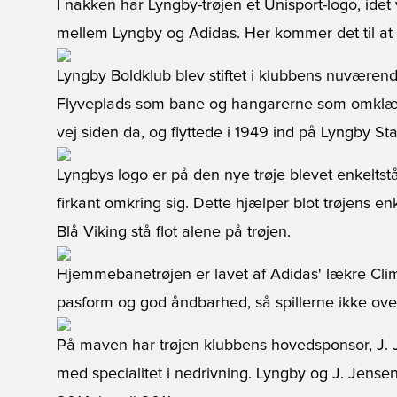
I nakken har Lyngby-trøjen et Unisport-logo, idet
mellem Lyngby og Adidas. Her kommer det til at
Lyngby Boldklub blev stiftet i klubbens nuværen
Flyveplads som bane og hangarerne som omklæ
vej siden da, og flyttede i 1949 ind på Lyngby St
Lyngbys logo er på den nye trøje blevet enkeltst
firkant omkring sig. Dette hjælper blot trøjens e
Blå Viking stå flot alene på trøjen.
Hjemmebanetrøjen er lavet af Adidas' lækre Clim
pasform og god åndbarhed, så spillerne ikke ov
På maven har trøjen klubbens hovedsponsor, J. 
med specialitet i nedrivning. Lyngby og J. Jensen 