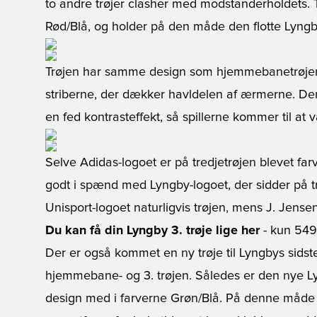
to andre trøjer clasher med modstanderholdets. 
Rød/Blå, og holder på den måde den flotte Lyngby
Trøjen har samme design som hjemmebanetrøjen
striberne, der dækker havldelen af ærmerne. Den
en fed kontrasteffekt, så spillerne kommer til at
Selve Adidas-logoet er på tredjetrøjen blevet farv
godt i spænd med Lyngby-logoet, der sidder på tr
Unisport-logoet naturligvis trøjen, mens J. Jense
Du kan få din Lyngby 3. trøje lige her
- kun 549,
Der er også kommet en ny trøje til Lyngbys sidste
hjemmebane- og 3. trøjen. Således er den nye 
design med i farverne Grøn/Blå. På denne måde 