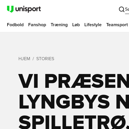
S
Fodbold
Fanshop
Træning
Løb
Lifestyle
Teamsport
HJEM
STORIES
VI PRÆSE
LYNGBYS 
SPILLETRØ