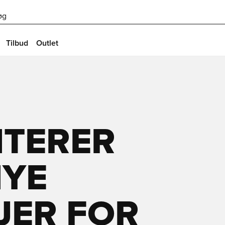
øg
Tilbud
Outlet
NTERER
NYE
JER FOR