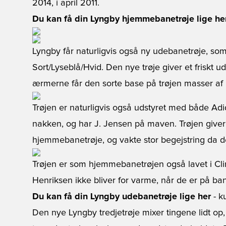
2014, i april 2011.
Du kan få din Lyngby hjemmebanetrøje lige he
Lyngby får naturligvis også ny udebanetrøje, som
Sort/Lyseblå/Hvid. Den nye trøje giver et friskt 
ærmerne får den sorte base på trøjen masser af l
Trøjen er naturligvis også udstyret med både Adi
nakken, og har J. Jensen på maven. Trøjen giver e
hjemmebanetrøje, og vakte stor begejstring da de
Trøjen er som hjemmebanetrøjen også lavet i Cl
Henriksen ikke bliver for varme, når de er på ba
Du kan få din Lyngby udebanetrøje lige her
- ku
Den nye Lyngby tredjetrøje mixer tingene lidt op,