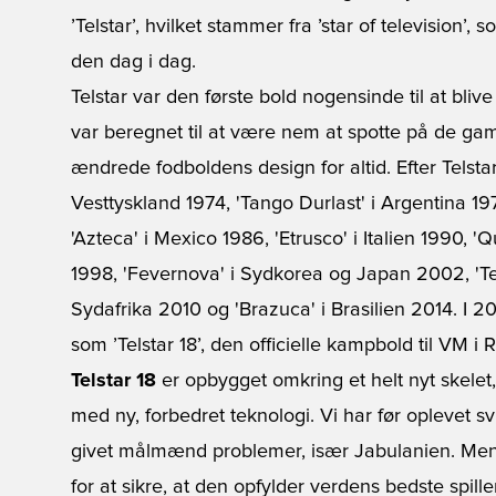
’Telstar’, hvilket stammer fra ’star of television
den dag i dag.
Telstar var den første bold nogensinde til at bliv
var beregnet til at være nem at spotte på de gaml
ændrede fodboldens design for altid. Efter Telstar i
Vesttyskland 1974, 'Tango Durlast' i Argentina 1
'Azteca' i Mexico 1986, 'Etrusco' i Italien 1990, 'Q
1998, 'Fevernova' i Sydkorea og Japan 2002, 'Tea
Sydafrika 2010 og 'Brazuca' i Brasilien 2014. I 
som ’Telstar 18’, den officielle kampbold til VM i 
Telstar 18
er opbygget omkring et helt nyt skelet
med ny, forbedret teknologi. Vi har før oplevet s
givet målmænd problemer, især Jabulanien. Men 
for at sikre, at den opfylder verdens bedste spill