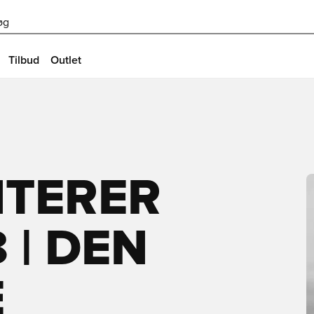
øg
Tilbud
Outlet
NTERER
 | DEN
E