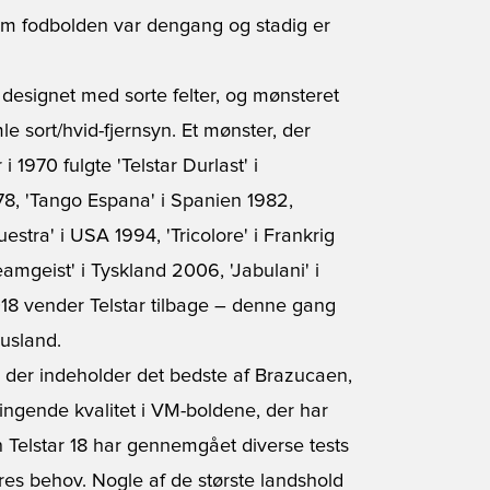
’, som fodbolden var dengang og stadig er
e designet med sorte felter, og mønsteret
e sort/hvid-fjernsyn. Et mønster, der
 1970 fulgte 'Telstar Durlast' i
978, 'Tango Espana' i Spanien 1982,
uestra' i USA 1994, 'Tricolore' i Frankrig
mgeist' i Tyskland 2006, 'Jabulani' i
2018 vender Telstar tilbage – denne gang
Rusland.
, der indeholder det bedste af Brazucaen,
vingende kvalitet i VM-boldene, der har
Telstar 18 har gennemgået diverse tests
eres behov. Nogle af de største landshold