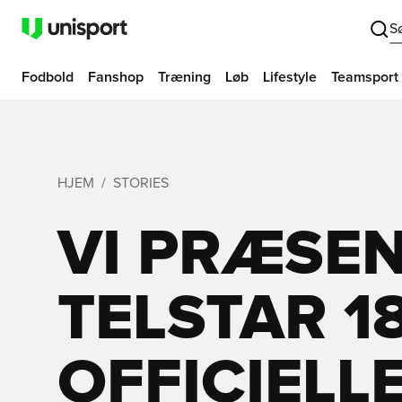
S
Fodbold
Fanshop
Træning
Løb
Lifestyle
Teamsport
HJEM
STORIES
VI PRÆSE
TELSTAR 18
OFFICIELL