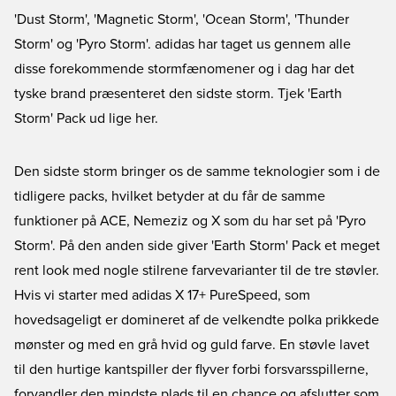
'Dust Storm', 'Magnetic Storm', 'Ocean Storm', 'Thunder
Storm' og 'Pyro Storm'. adidas har taget us gennem alle
disse forekommende stormfænomener og i dag har det
tyske brand præsenteret den sidste storm. Tjek 'Earth
Storm' Pack ud lige her.
Den sidste storm bringer os de samme teknologier som i de
tidligere packs, hvilket betyder at du får de samme
funktioner på ACE, Nemeziz og X som du har set på 'Pyro
Storm'. På den anden side giver 'Earth Storm' Pack et meget
rent look med nogle stilrene farvevarianter til de tre støvler.
Hvis vi starter med adidas X 17+ PureSpeed, som
hovedsageligt er domineret af de velkendte polka prikkede
mønster og med en grå hvid og guld farve. En støvle lavet
til den hurtige kantspiller der flyver forbi forsvarsspillerne,
forvandler den mindste plads til en chance og afslutter som