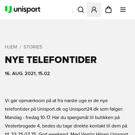
Åbner en Modal til at logge 
HJEM
STORIES
NYE TELEFONTIDER
16. AUG. 2021, 15.02
Vi gør opmærksom på at fra næste uge er de nye
telefontider på Unisport.dk og Unisport24.dk som følger:
Mandag - fredag 10-17. Har du spørgsmål til butikken på
Vesterbrogade 4, bedes du tage direkte kontakt til dem på
tlf. 33 25 07 75. God weekend. Med Venlig Hilsen Unisport