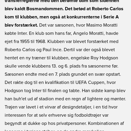
transferreglerne med den berømte dom som sidenhen
blev kaldt Bosmandommen. Det betød at Roberto Carlos
kom til klubben, men også at konkurrenterne i Serie A
blev forstærket.
Det var sæsonen, hvor Masimo Moratti
købte Inter. En klub som hans far, Angelo Moratti, havde
ejet fra 1955 til 1968. Klubben var blevet forstærket med
Roberto Carlos og Paul Ince. Dertil var der også blevet
hentet en ny træner til klubben, engelske Roy Hodgson
skulle vende klubbens 13. og 6. plads fra sæsonerne før.
Sæsonen endte med en 7. plads grundet en svær opstart.
Det rakte dog til en kvalifikation til UEFA Cuppen, hvor
Hodgson tog Inter til finalen og tabte. Han sidste kamp blev
han buh'et ud af stadion med en regn af lightere og mønter.
Trøjen var lavet i et virvar af designdetaljer, i en tid hvor
interessen for at selv erhverve sig fodboldtrøjer var
begyndt at dukke op hos privatpersoner. Kombinationen af