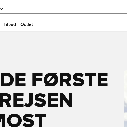
øg
Tilbud
Outlet
 DE FØRSTE
 REJSEN
MOST