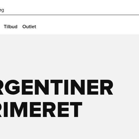
øg
Tilbud
Outlet
RGENTINER
RIMERET