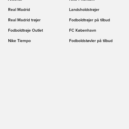
Real Madrid
Landsholdstrøjer
Real Madrid trøjer
Fodboldtrøjer på tilbud
Fodboldtrøje Outlet
FC København
Nike Tiempo
Fodboldstøvler på tilbud
adidas F50 Elite
Fodbolde
Barcelona trøjer
PUMA Showtime
Kunstgræs (AG)
PUMA Fodboldstøvler
FØLG OS HER