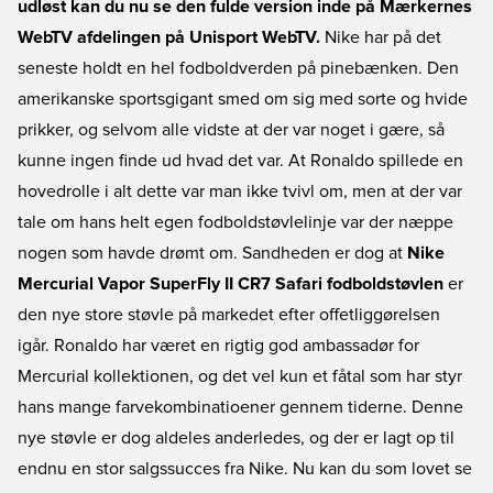
udløst kan du nu se den fulde version inde på Mærkernes
WebTV afdelingen på Unisport WebTV.
Nike har på det
seneste holdt en hel fodboldverden på pinebænken. Den
amerikanske sportsgigant smed om sig med sorte og hvide
prikker, og selvom alle vidste at der var noget i gære, så
kunne ingen finde ud hvad det var. At Ronaldo spillede en
hovedrolle i alt dette var man ikke tvivl om, men at der var
tale om hans helt egen fodboldstøvlelinje var der næppe
nogen som havde drømt om. Sandheden er dog at
Nike
Mercurial Vapor SuperFly II CR7 Safari fodboldstøvlen
er
den nye store støvle på markedet efter offetliggørelsen
igår. Ronaldo har været en rigtig god ambassadør for
Mercurial kollektionen, og det vel kun et fåtal som har styr
hans mange farvekombinatioener gennem tiderne. Denne
nye støvle er dog aldeles anderledes, og der er lagt op til
endnu en stor salgssucces fra Nike. Nu kan du som lovet se