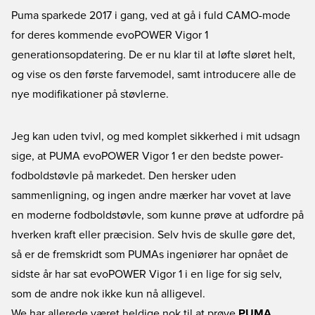
Puma sparkede 2017 i gang, ved at gå i fuld CAMO-mode
for deres kommende evoPOWER Vigor 1
generationsopdatering. De er nu klar til at løfte sløret helt,
og vise os den første farvemodel, samt introducere alle de
nye modifikationer på støvlerne.
Jeg kan uden tvivl, og med komplet sikkerhed i mit udsagn
sige, at PUMA evoPOWER Vigor 1 er den bedste power-
fodboldstøvle på markedet. Den hersker uden
sammenligning, og ingen andre mærker har vovet at lave
en moderne fodboldstøvle, som kunne prøve at udfordre på
hverken kraft eller præcision. Selv hvis de skulle gøre det,
så er de fremskridt som PUMAs ingeniører har opnået de
sidste år har sat evoPOWER Vigor 1 i en lige for sig selv,
som de andre nok ikke kun nå alligevel.
We har allerede været heldige nok til at prøve
PUMA