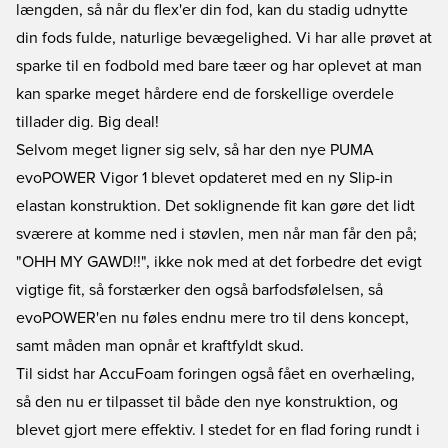
længden, så når du flex'er din fod, kan du stadig udnytte
din fods fulde, naturlige bevægelighed. Vi har alle prøvet at
sparke til en fodbold med bare tæer og har oplevet at man
kan sparke meget hårdere end de forskellige overdele
tillader dig. Big deal!
Selvom meget ligner sig selv, så har den nye PUMA
evoPOWER Vigor 1 blevet opdateret med en ny Slip-in
elastan konstruktion. Det soklignende fit kan gøre det lidt
sværere at komme ned i støvlen, men når man får den på;
"OHH MY GAWD!!", ikke nok med at det forbedre det evigt
vigtige fit, så forstærker den også barfodsfølelsen, så
evoPOWER'en nu føles endnu mere tro til dens koncept,
samt måden man opnår et kraftfyldt skud.
Til sidst har AccuFoam foringen også fået en overhæling,
så den nu er tilpasset til både den nye konstruktion, og
blevet gjort mere effektiv. I stedet for en flad foring rundt i