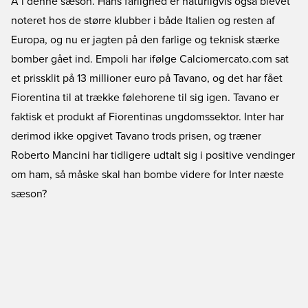
A i denne sæson. Hans farlighed er naturligvis også blevet
noteret hos de større klubber i både Italien og resten af
Europa, og nu er jagten på den farlige og teknisk stærke
bomber gået ind. Empoli har ifølge Calciomercato.com sat
et prissklit på 13 millioner euro på Tavano, og det har fået
Fiorentina til at trække følehorene til sig igen. Tavano er
faktisk et produkt af Fiorentinas ungdomssektor. Inter har
derimod ikke opgivet Tavano trods prisen, og træner
Roberto Mancini har tidligere udtalt sig i positive vendinger
om ham, så måske skal han bombe videre for Inter næste
sæson?