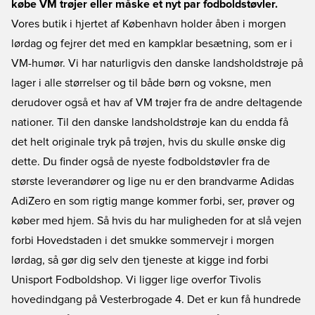
købe VM trøjer eller måske et nyt par fodboldstøvler.
Vores butik i hjertet af København holder åben i morgen
lørdag og fejrer det med en kampklar besætning, som er i
VM-humør. Vi har naturligvis den danske landsholdstrøje på
lager i alle størrelser og til både børn og voksne, men
derudover også et hav af VM trøjer fra de andre deltagende
nationer. Til den danske landsholdstrøje kan du endda få
det helt originale tryk på trøjen, hvis du skulle ønske dig
dette. Du finder også de nyeste fodboldstøvler fra de
største leverandører og lige nu er den brandvarme Adidas
AdiZero en som rigtig mange kommer forbi, ser, prøver og
køber med hjem. Så hvis du har muligheden for at slå vejen
forbi Hovedstaden i det smukke sommervejr i morgen
lørdag, så gør dig selv den tjeneste at kigge ind forbi
Unisport Fodboldshop. Vi ligger lige overfor Tivolis
hovedindgang på Vesterbrogade 4. Det er kun få hundrede