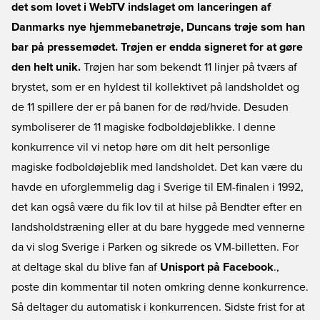
det som lovet i
WebTV indslaget om lanceringen af
Danmarks nye hjemmebanetrøje
, Duncans trøje som han
bar på pressemødet. Trøjen er endda signeret for at gøre
den helt unik.
Trøjen har som bekendt 11 linjer på tværs af
brystet, som er en hyldest til kollektivet på landsholdet og
de 11 spillere der er på banen for de rød/hvide. Desuden
symboliserer de 11 magiske fodboldøjeblikke. I denne
konkurrence vil vi netop høre om dit helt personlige
magiske fodboldøjeblik med landsholdet. Det kan være du
havde en uforglemmelig dag i Sverige til EM-finalen i 1992,
det kan også være du fik lov til at hilse på Bendter efter en
landsholdstræning eller at du bare hyggede med vennerne
da vi slog Sverige i Parken og sikrede os VM-billetten. For
at deltage skal du blive fan af
Unisport på Facebook
.,
poste din kommentar til noten omkring denne konkurrence.
Så deltager du automatisk i konkurrencen. Sidste frist for at