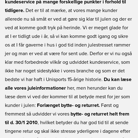
kundeservice på mange forskellige punkter i forhold til
tidligere.
Det er til at mærke, at vores mange kunder
allerede nu så småt er ved at gøre sig klar til julen og der er
ved at komme godt tryk på herinde. Vi er meget glade for
at I er tidligt ude i år, så vi kan komme godt igang og sikre
os at I får gaverne i hus i god tid inden julestresset rammer
jer og man er ved at være for sent ude. Derfor er vi nu også
klar med forbedrede vilkår og udviddet kundeservice, som
ikke har noget sidestykke i vores branche og som er det
bedste vi har haft i Unisports 15-årige historie.
Du kan læse
alle vores juleinformationer
her, men herunder kan du
læse dem vi ved der kommer til at betyde mest for jer som
kunder i julen:
Forlænget bytte- og returret.
Først og
fremmest så udvidder vi vores
bytte- og returret helt frem
til d. 30/1 2010
, hvilket betyder du har god tid til at sende
tingene retur og skal ikke stresse yderligere i dagene efter