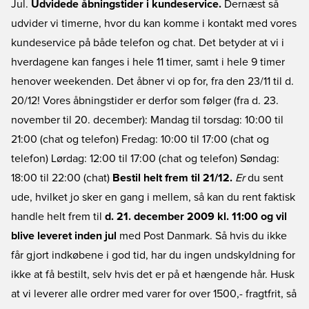
Jul.
Udvidede åbningstider i kundeservice.
Dernæst så
udvider vi timerne, hvor du kan komme i kontakt med vores
kundeservice på både telefon og chat. Det betyder at vi i
hverdagene kan fanges i hele 11 timer, samt i hele 9 timer
henover weekenden. Det åbner vi op for, fra den 23/11 til d.
20/12! Vores åbningstider er derfor som følger (fra d. 23.
november til 20. december): Mandag til torsdag: 10:00 til
21:00 (chat og telefon) Fredag: 10:00 til 17:00 (chat og
telefon) Lørdag: 12:00 til 17:00 (chat og telefon) Søndag:
18:00 til 22:00 (chat)
Bestil helt frem til 21/12.
Er
du sent
ude, hvilket jo sker en gang i mellem, så kan du rent faktisk
handle helt frem til
d. 21. december 2009 kl. 11:00 og vil
blive leveret inden jul
med Post Danmark. Så hvis du ikke
får gjort indkøbene i god tid, har du ingen undskyldning for
ikke at få bestilt, selv hvis det er på et hængende hår. Husk
at vi leverer alle ordrer med varer for over 1500,- fragtfrit, så