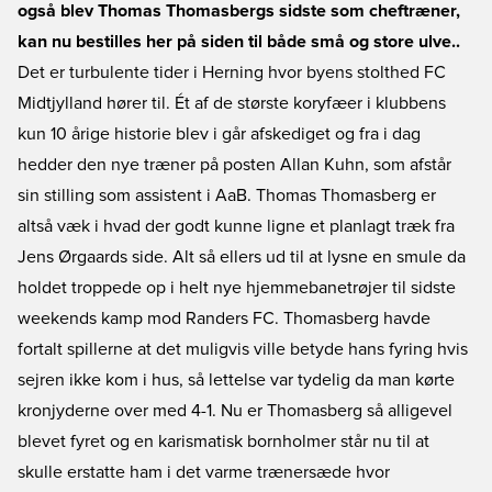
også blev Thomas Thomasbergs sidste som cheftræner,
kan nu bestilles her på siden til både små og store ulve..
Det er turbulente tider i Herning hvor byens stolthed FC
Midtjylland hører til. Ét af de største koryfæer i klubbens
kun 10 årige historie blev i går afskediget og fra i dag
hedder den nye træner på posten Allan Kuhn, som afstår
sin stilling som assistent i AaB. Thomas Thomasberg er
altså væk i hvad der godt kunne ligne et planlagt træk fra
Jens Ørgaards side. Alt så ellers ud til at lysne en smule da
holdet troppede op i helt nye hjemmebanetrøjer til sidste
weekends kamp mod Randers FC. Thomasberg havde
fortalt spillerne at det muligvis ville betyde hans fyring hvis
sejren ikke kom i hus, så lettelse var tydelig da man kørte
kronjyderne over med 4-1. Nu er Thomasberg så alligevel
blevet fyret og en karismatisk bornholmer står nu til at
skulle erstatte ham i det varme trænersæde hvor