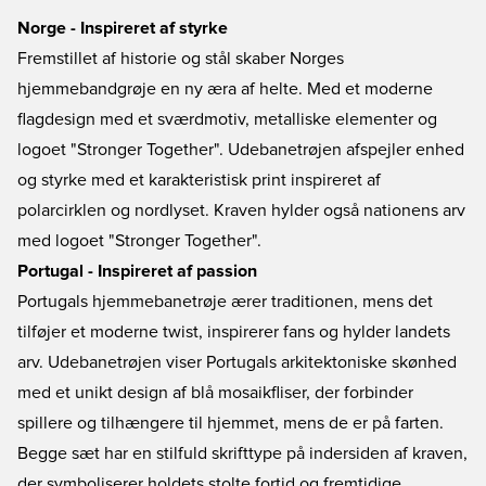
Norge - Inspireret af styrke
Fremstillet af historie og stål skaber Norges
hjemmebandgrøje en ny æra af helte. Med et moderne
flagdesign med et sværdmotiv, metalliske elementer og
logoet "Stronger Together". Udebanetrøjen afspejler enhed
og styrke med et karakteristisk print inspireret af
polarcirklen og nordlyset. Kraven hylder også nationens arv
med logoet "Stronger Together".
Portugal - Inspireret af passion
Portugals hjemmebanetrøje ærer traditionen, mens det
tilføjer et moderne twist, inspirerer fans og hylder landets
arv. Udebanetrøjen viser Portugals arkitektoniske skønhed
med et unikt design af blå mosaikfliser, der forbinder
spillere og tilhængere til hjemmet, mens de er på farten.
Begge sæt har en stilfuld skrifttype på indersiden af kraven,
der symboliserer holdets stolte fortid og fremtidige