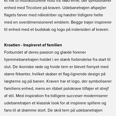
et nik til multikulturelle hold fra 1980'erne, der symboliserer
enhed med Tricolore på kraven. Udebanetrøjen afspejler
flagets farver med nålestriber og hædrer tidligere helte
med en overdimensioneret emblem. Begge trøjer inspirerer
til enhed med et budskab og logo på indersiden af kraven.
Kroatien - Inspireret af familien
Forbundet af deres passion og glæde forener
hjemmebanetrøjen holdet i en stærk forbindelse fra start til
slut. De ikoniske røde og hvide tern er blevet fornyet med
større firkanter, hvilket skaber et flag-lignende design på
lægterne og på banen. Kraven har et logo, der symboliserer
familiens enhed, mens en ribbet polokrave tilføjer et strejf
af stil. Med inspiration fra tidligere succeser moderniserer
udebanetrøjen et klassisk look for at inspirere spillere og
fans til at drømme stort. De skrå tern på udebanetrøjen