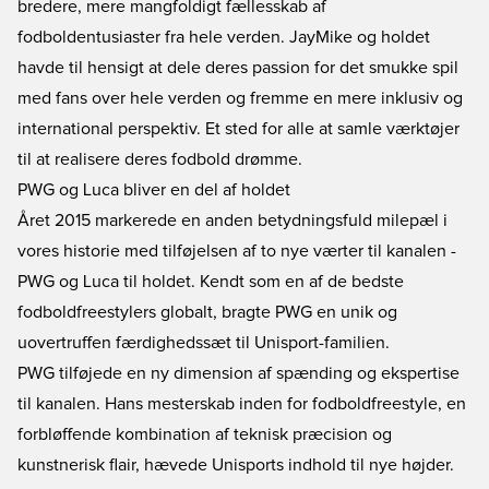
bredere, mere mangfoldigt fællesskab af
fodboldentusiaster fra hele verden. JayMike og holdet
havde til hensigt at dele deres passion for det smukke spil
med fans over hele verden og fremme en mere inklusiv og
international perspektiv. Et sted for alle at samle værktøjer
til at realisere deres fodbold drømme.
PWG og Luca bliver en del af holdet
Året 2015 markerede en anden betydningsfuld milepæl i
vores historie med tilføjelsen af to nye værter til kanalen -
PWG og Luca til holdet. Kendt som en af de bedste
fodboldfreestylers globalt, bragte PWG en unik og
uovertruffen færdighedssæt til Unisport-familien.
PWG tilføjede en ny dimension af spænding og ekspertise
til kanalen. Hans mesterskab inden for fodboldfreestyle, en
forbløffende kombination af teknisk præcision og
kunstnerisk flair, hævede Unisports indhold til nye højder.