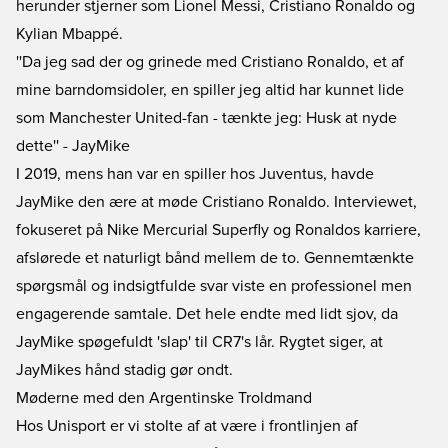
herunder stjerner som Lionel Messi, Cristiano Ronaldo og
Kylian Mbappé.
''Da jeg sad der og grinede med Cristiano Ronaldo, et af
mine barndomsidoler, en spiller jeg altid har kunnet lide
som Manchester United-fan - tænkte jeg: Husk at nyde
dette'' - JayMike
I 2019, mens han var en spiller hos Juventus, havde
JayMike den ære at møde Cristiano Ronaldo. Interviewet,
fokuseret på Nike Mercurial Superfly og Ronaldos karriere,
afslørede et naturligt bånd mellem de to. Gennemtænkte
spørgsmål og indsigtfulde svar viste en professionel men
engagerende samtale. Det hele endte med lidt sjov, da
JayMike spøgefuldt 'slap' til CR7's lår. Rygtet siger, at
JayMikes hånd stadig gør ondt.
Møderne med den Argentinske Troldmand
Hos Unisport er vi stolte af at være i frontlinjen af