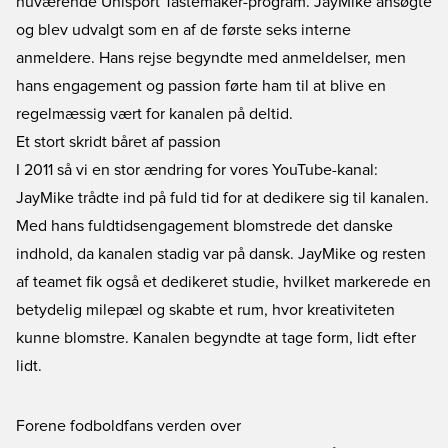
nuværende Unisport Tastemaker-program. JayMike ansøgte
og blev udvalgt som en af de første seks interne
anmeldere. Hans rejse begyndte med anmeldelser, men
hans engagement og passion førte ham til at blive en
regelmæssig vært for kanalen på deltid.
Et stort skridt båret af passion
I 2011 så vi en stor ændring for vores YouTube-kanal:
JayMike trådte ind på fuld tid for at dedikere sig til kanalen.
Med hans fuldtidsengagement blomstrede det danske
indhold, da kanalen stadig var på dansk. JayMike og resten
af teamet fik også et dedikeret studie, hvilket markerede en
betydelig milepæl og skabte et rum, hvor kreativiteten
kunne blomstre. Kanalen begyndte at tage form, lidt efter
lidt.
Forene fodboldfans verden over