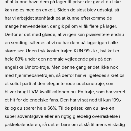
af at kunne have dem på lager til priser der gør at du ikke
kan nøjes med en enkelt. Siden de sidst blev udsolgt, så
har vi arbejdet stenhårdt på at kunne efterkomme de
mange henvendelser, der gik på om vi fik flere på lager.
Derfor er det med glæde, at vi igen kan præsentere endnu
en sending, således at vi nu har dem på lager igen i alle
størrelser. Uden tryk koster trøjen KUN 99,- kr., hvilket er
hele 83% under den normale vejledende pris på den
engelske Umbro-trøje. Men denne gang er det ikke nok
med hjemmebanetrøjen, så derfor har vi ligeledes sikret os
et solidt parti af den elegante røde udebanetrøje, som
bliver brugt i VM kvalifikationen nu. En trøje, som har været
et hit for de engelske fans. Den har vi sat ned til kun 199,-
kr. og du sparer hele 66%. Til de priser, kan du lave en
super adventsgave eller en rigtig glædelig overraskelse i
pakkekalenderen, så det er bare om at slå til mens vi stadig