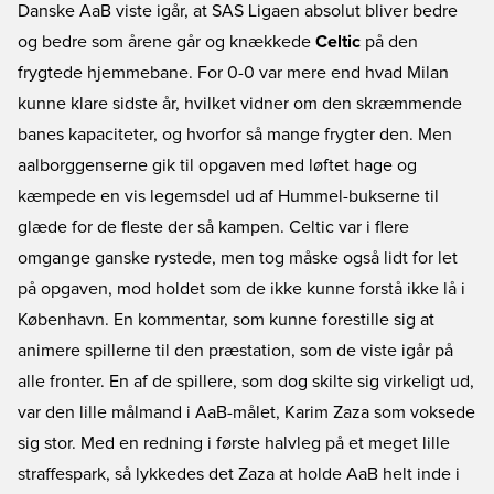
Danske AaB viste igår, at SAS Ligaen absolut bliver bedre
og bedre som årene går og knækkede
Celtic
på den
frygtede hjemmebane. For 0-0 var mere end hvad Milan
kunne klare sidste år, hvilket vidner om den skræmmende
banes kapaciteter, og hvorfor så mange frygter den. Men
aalborggenserne gik til opgaven med løftet hage og
kæmpede en vis legemsdel ud af Hummel-bukserne til
glæde for de fleste der så kampen. Celtic var i flere
omgange ganske rystede, men tog måske også lidt for let
på opgaven, mod holdet som de ikke kunne forstå ikke lå i
København. En kommentar, som kunne forestille sig at
animere spillerne til den præstation, som de viste igår på
alle fronter. En af de spillere, som dog skilte sig virkeligt ud,
var den lille målmand i AaB-målet, Karim Zaza som voksede
sig stor. Med en redning i første halvleg på et meget lille
straffespark, så lykkedes det Zaza at holde AaB helt inde i