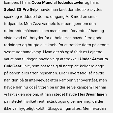
kampen. I hans
Copa Mundial fodboldstøvler
og hans
Select 88 Pro Grip
, havde han læst den skotske skyttes
spark og reddede i denne omgang AaB med en smuk
fodparade. Men Zaza var hele kampen igennem den
rutinerede målmand, som man kunne forvente af ham og
viste hvad dét betyder for et hold. Han havde flere gode
redninger og brugte alle kneb, for at trække tiden på denne
svære udebanekamp. Hvad der så også faldt os i øjnene,
var at han til dagen havde valgt at trække i
Under Armours
ColdGear
linie, som passer sig til netop de køligere dage
på banen eller træningsbanen. Eller i hvert fald, så havde
han den på til interviewet efter kampen var overstået, men
havde han nu også trøjen på under selve kampen? Her har
vi faktisk en idé om, at han i stedet havde
HeatGear linien
på i stedet, hvilket rent faktisk også giver mening, da der
ikke var frygteligt koldt i Glasgow i går aftes. Men hvordan