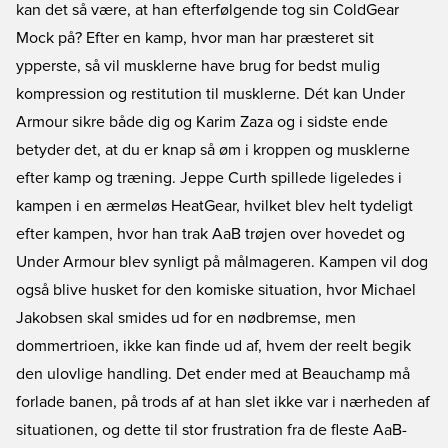
kan det så være, at han efterfølgende tog sin ColdGear
Mock på? Efter en kamp, hvor man har præsteret sit
ypperste, så vil musklerne have brug for bedst mulig
kompression og restitution til musklerne. Dét kan Under
Armour sikre både dig og Karim Zaza og i sidste ende
betyder det, at du er knap så øm i kroppen og musklerne
efter kamp og træning. Jeppe Curth spillede ligeledes i
kampen i en ærmeløs HeatGear, hvilket blev helt tydeligt
efter kampen, hvor han trak AaB trøjen over hovedet og
Under Armour blev synligt på målmageren. Kampen vil dog
også blive husket for den komiske situation, hvor Michael
Jakobsen skal smides ud for en nødbremse, men
dommertrioen, ikke kan finde ud af, hvem der reelt begik
den ulovlige handling. Det ender med at Beauchamp må
forlade banen, på trods af at han slet ikke var i nærheden af
situationen, og dette til stor frustration fra de fleste AaB-