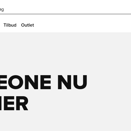
øg
Tilbud
Outlet
MEONE NU
NER