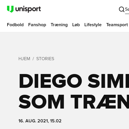
S
Fodbold
Fanshop
Træning
Løb
Lifestyle
Teamsport
HJEM
STORIES
DIEGO SI
SOM TRÆ
16. AUG. 2021, 15.02