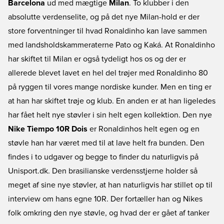
Barcelona
ud med mægtige
Milan
. To klubber i den
absolutte verdenselite, og på det nye Milan-hold er der
store forventninger til hvad Ronaldinho kan lave sammen
med landsholdskammeraterne Pato og Kaká. At Ronaldinho
har skiftet til Milan er også tydeligt hos os og der er
allerede blevet lavet en hel del trøjer med Ronaldinho 80
på ryggen til vores mange nordiske kunder. Men en ting er
at han har skiftet trøje og klub. En anden er at han ligeledes
har fået helt nye støvler i sin helt egen kollektion. Den nye
Nike Tiempo 10R Dois
er Ronaldinhos helt egen og en
støvle han har været med til at lave helt fra bunden. Den
findes i to udgaver og begge to finder du naturligvis på
Unisport.dk. Den brasilianske verdensstjerne holder så
meget af sine nye støvler, at han naturligvis har stillet op til
interview om hans egne 10R. Der fortæller han og Nikes
folk omkring den nye støvle, og hvad der er gået af tanker