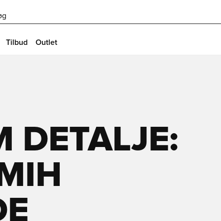
øg
Tilbud
Outlet
 DETALJE:
MIH
DE