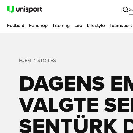
S
Fodbold
Fanshop
Træning
Løb
Lifestyle
Teamsport
HJEM
STORIES
DAGENS EM
VALGTE SE
SENTÜRK 