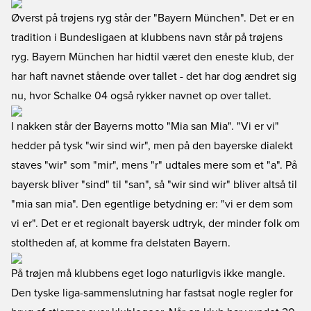
Øverst på trøjens ryg står der "Bayern München". Det er en
tradition i Bundesligaen at klubbens navn står på trøjens
ryg. Bayern München har hidtil været den eneste klub, der
har haft navnet stående over tallet - det har dog ændret sig
nu, hvor Schalke 04 også rykker navnet op over tallet.
I nakken står der Bayerns motto "Mia san Mia". "Vi er vi"
hedder på tysk "wir sind wir", men på den bayerske dialekt
staves "wir" som "mir", mens "r" udtales mere som et "a". På
bayersk bliver "sind" til "san", så "wir sind wir" bliver altså til
"mia san mia". Den egentlige betydning er: "vi er dem som
vi er". Det er et regionalt bayersk udtryk, der minder folk om
stoltheden af, at komme fra delstaten Bayern.
På trøjen må klubbens eget logo naturligvis ikke mangle.
Den tyske liga-sammenslutning har fastsat nogle regler for