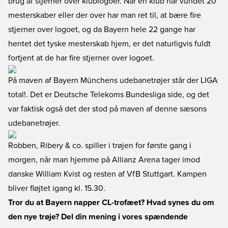
brug af stjerner over klublogoer. Når en klub har vundet 20
mesterskaber eller der over har man ret til, at bære fire
stjerner over logoet, og da Bayern hele 22 gange har
hentet det tyske mesterskab hjem, er det naturligvis fuldt
fortjent at de har fire stjerner over logoet.
På maven af Bayern Münchens udebanetrøjer står der LIGA
total!. Det er Deutsche Telekoms Bundesliga side, og det
var faktisk også det der stod på maven af denne sæsons
udebanetrøjer.
Robben, Ribery & co. spiller i trøjen for første gang i
morgen, når man hjemme på Allianz Arena tager imod
danske William Kvist og resten af VfB Stuttgart. Kampen
bliver fløjtet igang kl. 15.30.
Tror du at Bayern napper CL-trofæet? Hvad synes du om
den nye trøje? Del din mening i vores spændende