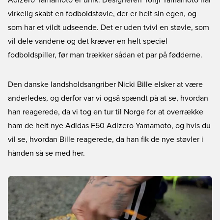
Adizero Yamamoto er unik. Designeren Yohji Yamamoto har
virkelig skabt en fodboldstøvle, der er helt sin egen, og
som har et vildt udseende. Det er uden tvivl en støvle, som
vil dele vandene og det kræver en helt speciel
fodboldspiller, før man trækker sådan et par på fødderne.
Den danske landsholdsangriber Nicki Bille elsker at være
anderledes, og derfor var vi også spændt på at se, hvordan
han reagerede, da vi tog en tur til Norge for at overrække
ham de helt nye Adidas F50 Adizero Yamamoto, og hvis du
vil se, hvordan Bille reagerede, da han fik de nye støvler i
hånden så se med her.