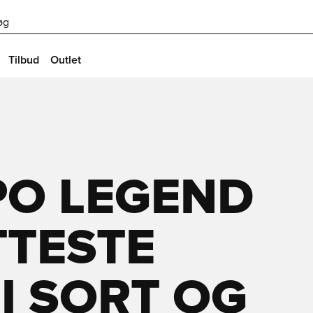
øg
Tilbud
Outlet
PO LEGEND
TTESTE
I SORT OG