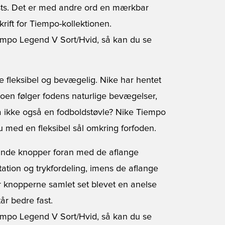
sts. Det er med andre ord en mærkbar
krift for Tiempo-kollektionen.
iempo Legend V Sort/Hvid, så kan du se
re fleksibel og bevægelig. Nike har hentet
skoen følger fodens naturlige bevægelser,
så ikke også en fodboldstøvle? Nike Tiempo
au med en fleksibel sål omkring forfoden.
runde knopper foran med de aflange
ation og trykfordeling, imens de aflange
er knopperne samlet set blevet en anelse
år bedre fast.
iempo Legend V Sort/Hvid, så kan du se