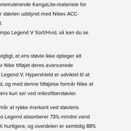
deremulerende KangaLite-materiale for
er støvlen udstyret med Nikes ACC-
.
iempo Legend V Sort/Hvid, så kan du se
gtigt, at ens støvle ikke optager alt
r Nike tilføjet deres avancerede
Legend V. Hypershield er udviklet til at
d, og med denne tilføjelse formår Nike at
ers kun ser ved mikrofiberstøvler.
mår at rykke markant ved støvlens
po Legend absorberer 73% mindre vand
% hurtigere, og overdelen er samtidig 88%