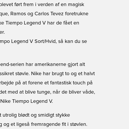
 blevet ført frem i verden af en magisk
Pique, Ramos og Carlos Tevez foretrukne
ike Tiempo Legend V har de fået en
er.
iempo Legend V Sort/Hvid, så kan du se
nd-serien har amerikanerne gjort alt
kret støvle. Nike har brugt to og et halvt
rbejde på at forene et fantastisk touch på
et med at blive tunge, når de bliver våde,
 Nike Tiempo Legend V.
utrolig blødt og smidigt stykke
og et ligeså fremragende fit i støvlen.