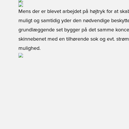
Mens der er blevet arbejdet på højtryk for at sk
muligt og samtidig yder den nødvendige beskyttels
grundlæggende set bygger på det samme koncept
skinnebenet med en tilhørende sok og evt. strømp
mulighed.