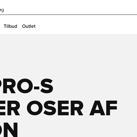
øg
Tilbud
Outlet
PRO-S
ER OSER AF
ON