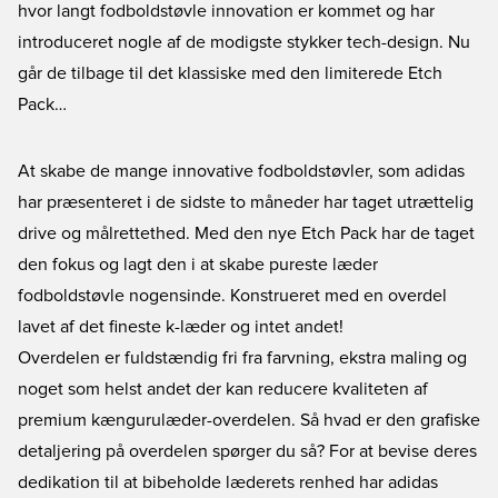
hvor langt fodboldstøvle innovation er kommet og har
introduceret nogle af de modigste stykker tech-design. Nu
går de tilbage til det klassiske med den limiterede Etch
Pack…
At skabe de mange innovative fodboldstøvler, som adidas
har præsenteret i de sidste to måneder har taget utrættelig
drive og målrettethed. Med den nye
Etch Pack
har de taget
den fokus og lagt den i at skabe pureste læder
fodboldstøvle nogensinde. Konstrueret med en overdel
lavet af det fineste k-læder og intet andet!
Overdelen er fuldstændig fri fra farvning, ekstra maling og
noget som helst andet der kan reducere kvaliteten af
premium kængurulæder-overdelen. Så hvad er den grafiske
detaljering på overdelen spørger du så? For at bevise deres
dedikation til at bibeholde læderets renhed har adidas