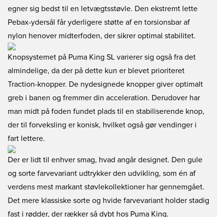
egner sig bedst til en letvægtsstøvle. Den ekstremt lette
Pebax-ydersål får yderligere støtte af en torsionsbar af
nylon henover midterfoden, der sikrer optimal stabilitet.
Knopsystemet på Puma King SL varierer sig også fra det
almindelige, da der på dette kun er blevet prioriteret
Traction-knopper. De nydesignede knopper giver optimalt
greb i banen og fremmer din acceleration. Derudover har
man midt på foden fundet plads til en stabiliserende knop,
der til forveksling er konisk, hvilket også gør vendinger i
fart lettere.
Der er lidt til enhver smag, hvad angår designet. Den gule
og sorte farvevariant udtrykker den udvikling, som én af
verdens mest markant støvlekollektioner har gennemgået.
Det mere klassiske sorte og hvide farvevariant holder stadig
fast i rødder, der rækker så dybt hos Puma King.