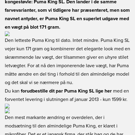
kongestøvle: Puma King SL. Den lander i de samme
farvevarianter, som vi tidligere har præsenteret, men som
navnet antyder, er Puma King SL en superlet udgave med
en vægt på blot 171 gram.
Den letteste Puma King til dato. Intet mindre. Puma King SL
vejer kun 171 gram og kombinerer det elegante look med en
skræmmende lav vægt, der tilsammen giver en uhyre stilet
letvægter. For at nå den imponerende lave vægt, har Puma
måtte ændre en del ting i forhold til den almindelige model
og det skal vi se nærmere på nu.
Du kan
forudbestille dit par Puma King SL lige her
med en
forventet levering i slutningen af januar 2013 - kun 1599 kr.
Den mest markante ændring er overdelen, der i
modsætning til den almindelige Puma King, er klaret i
mikrofiber. Det er et japansk firma, der står bag og de har