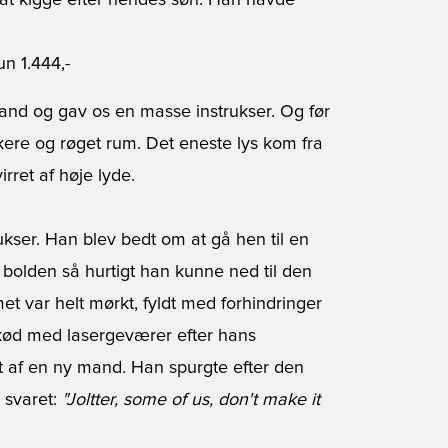
 at kigge efter hendes søn. Han havde
un 1.444,-
and og gav os en masse instrukser. Og før
rkere og røget rum. Det eneste lys kom fra
rret af høje lyde.
trukser. Han blev bedt om at gå hen til en
bolden så hurtigt han kunne ned til den
t var helt mørkt, fyldt med forhindringer
skød med lasergeværer efter hans
t af en ny mand. Han spurgte efter den
k svaret:
"Joltter, some of us, don't make it