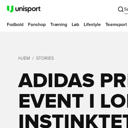
S
Fodbold
Fanshop
Træning
Løb
Lifestyle
Teamsport
HJEM
STORIES
ADIDAS P
EVENT I L
INSTINKTE