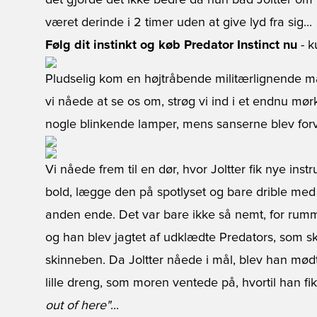
det gjorde det ikke bedre da hun bad Joltter om
været derinde i 2 timer uden at give lyd fra sig...
Følg dit instinkt og køb Predator Instinct nu
- k
Pludselig kom en højtråbende militærlignende m
vi nåede at se os om, strøg vi ind i et endnu mø
nogle blinkende lamper, mens sanserne blev forvi
Vi nåede frem til en dør, hvor Joltter fik nye ins
bold, lægge den på spotlyset og bare drible med 
anden ende. Det var bare ikke så nemt, for rumme
og han blev jagtet af udklædte Predators, som 
skinneben. Da Joltter nåede i mål, blev han mød
lille dreng, som moren ventede på, hvortil han fi
out of here"
...