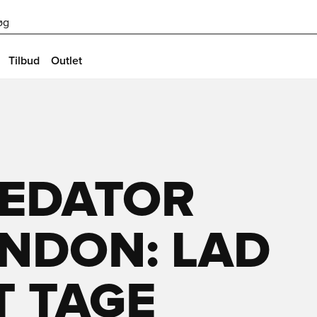
øg
Tilbud
Outlet
REDATOR
ONDON: LAD
T TAGE