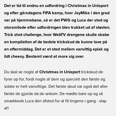
Det er tid til endnu en udfordring i Christmas in Unisport
og efter gårsdagens FIFA kamp, hvor JayMike i den grad
var på hjemmebane, så er det PWG og Luca der stod og
storsmilede efter udfordringen blev trukket ud af støvlen.
Trick shot challenge, hvor WebTV drengene skulle skabe
en kompilation af de bedste trickskud de kunne lave på
en eftermiddag. Det er et sted mellem vanvittig episk og
lidt cheesy. Bestemt værd at more sig over
.
Du skal se nogle af
Christmas in Unisport
trickskud de
fyrer op for, fordi nogle af dem og specielt den første og
sidste er helt vanvittige. Det første skud var også det aller
første de gjorde da de ankom. De mødte bare op og så
smækkede Luca den afsted for at få tingene i gang - slap
af!