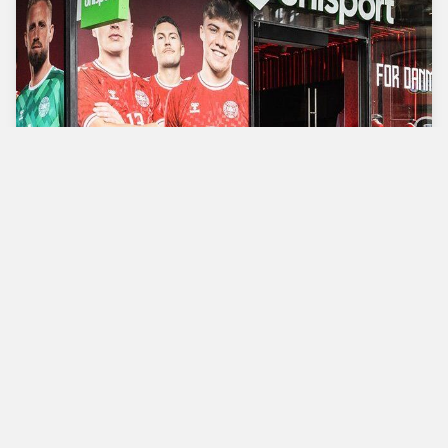
Verdens bedste
fodboldbutik
Man - Tors
10.00 - 18.00
Fre
10.00 - 19.00
Lør
10.00 - 17.00
Søn
11.00 - 16.00