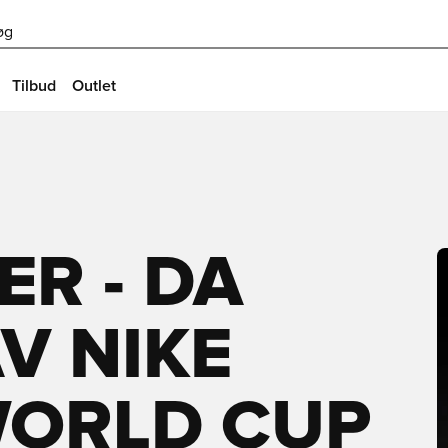
øg
Tilbud
Outlet
ER - DA
V NIKE
WORLD CUP