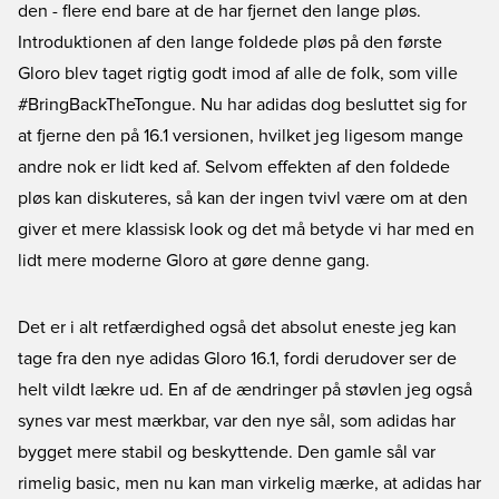
den - flere end bare at de har fjernet den lange pløs.
Introduktionen af den lange foldede pløs på den første
Gloro blev taget rigtig godt imod af alle de folk, som ville
#BringBackTheTongue. Nu har adidas dog besluttet sig for
at fjerne den på 16.1 versionen, hvilket jeg ligesom mange
andre nok er lidt ked af. Selvom effekten af den foldede
pløs kan diskuteres, så kan der ingen tvivl være om at den
giver et mere klassisk look og det må betyde vi har med en
lidt mere moderne Gloro at gøre denne gang.
Det er i alt retfærdighed også det absolut eneste jeg kan
tage fra den nye
adidas Gloro 16.1
, fordi derudover ser de
helt vildt lækre ud. En af de ændringer på støvlen jeg også
synes var mest mærkbar, var den nye sål, som adidas har
bygget mere stabil og beskyttende. Den gamle sål var
rimelig basic, men nu kan man virkelig mærke, at adidas har