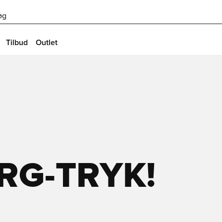
øg
Tilbud
Outlet
RG-TRYK!