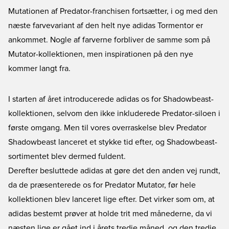
Mutationen af Predator-franchisen fortsætter, i og med den
næste farvevariant af den helt nye adidas Tormentor er
ankommet. Nogle af farverne forbliver de samme som på
Mutator-kollektionen, men inspirationen på den nye
kommer langt fra.
I starten af året introducerede adidas os for
Shadowbeast
-
kollektionen, selvom den ikke inkluderede Predator-siloen i
første omgang. Men til vores overraskelse blev Predator
Shadowbeast lanceret et stykke tid efter, og Shadowbeast-
sortimentet blev dermed fuldent.
Derefter besluttede adidas at gøre det den anden vej rundt,
da de præsenterede os for
Predator Mutator
, før hele
kollektionen blev lanceret lige efter. Det virker som om, at
adidas bestemt prøver at holde trit med månederne, da vi
næsten lige er gået ind i årets tredje måned, og den tredje