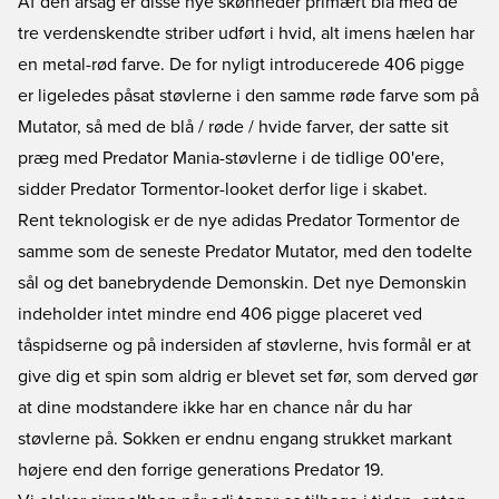
Af den årsag er disse nye skønheder primært blå med de
tre verdenskendte striber udført i hvid, alt imens hælen har
en metal-rød farve. De for nyligt introducerede 406 pigge
er ligeledes påsat støvlerne i den samme røde farve som på
Mutator, så med de blå / røde / hvide farver, der satte sit
præg med Predator Mania-støvlerne i de tidlige 00'ere,
sidder Predator Tormentor-looket derfor lige i skabet.
Rent teknologisk er de nye adidas Predator Tormentor de
samme som de seneste Predator Mutator, med den todelte
sål og det banebrydende Demonskin. Det nye Demonskin
indeholder intet mindre end 406 pigge placeret ved
tåspidserne og på indersiden af støvlerne, hvis formål er at
give dig et spin som aldrig er blevet set før, som derved gør
at dine modstandere ikke har en chance når du har
støvlerne på. Sokken er endnu engang strukket markant
højere end den forrige generations Predator 19.