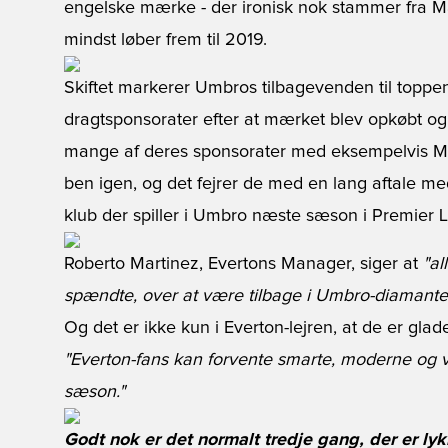
engelske mærke - der ironisk nok stammer fra Man
mindst løber frem til 2019.
Skiftet markerer Umbros tilbagevenden til toppe
dragtsponsorater efter at mærket blev opkøbt og
mange af deres sponsorater med eksempelvis Ma
ben igen, og det fejrer de med en lang aftale me
klub der spiller i Umbro næste sæson i Premier 
Roberto Martinez, Evertons Manager, siger at
"al
spændte, over at være tilbage i Umbro-diamante
Og det er ikke kun i Everton-lejren, at de er gla
"Everton-fans kan forvente smarte, moderne og v
sæson."
Godt nok er det normalt tredje gang, der er l