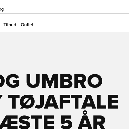
øg
Tilbud
Outlet
OG UMBRO
 TØJAFTALE
ÆSTE 5 ÅR