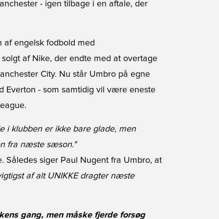
chester - igen tilbage i en aftale, der
n af engelsk fodbold med
 solgt af Nike, der endte med at overtage
nchester City. Nu står Umbro på egne
d Everton - som samtidig vil være eneste
League.
le i klubben er ikke bare glade, men
n fra næste sæson."
de. Således siger Paul Nugent fra Umbro, at
igtigst af alt UNIKKE dragter næste
ykkens gang, men måske fjerde forsøg