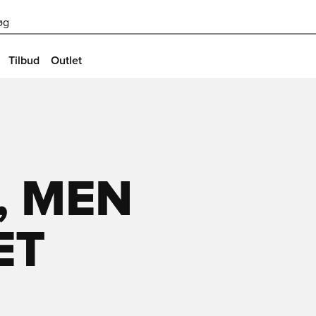
øg
Tilbud
Outlet
, MEN
ET